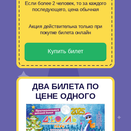
1700
₽/850₽
Предъявите билет на кассе на
посещение только парка для 1 ребенка
бесплатно.
При покупке билета сопровождающим
*Срок действия ограничен. Успей до
15 января!
Скачать билет
РАСПИСАНИЕ