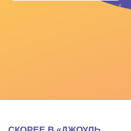
ДОКУМЕНТАЦИЯ
Правила посещения парка
Политика конфиденциальности
Таблица сводной ведомости спецоценки труда
Перечень рекомендуемых мероприятий
Согласие на ОПД
© 2026 Джоуль Парк
ООО «МУЗЕЙ ЧУДЕС "ДЖОУЛЬ ПАРК"»
ИНН 6163151800, ОГРН 1166196116041