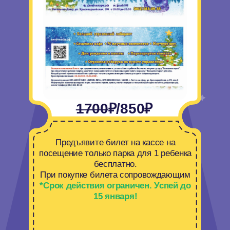
НАУЧНЫХ ШОУ
БУДНИ
12:00 - Взрывная химия
14:00 - Галопом по наукам
16:00 - -196℃
18:00 - Занимательная физика
ВЫХОДНЫЕ
11:00 - -196℃
13:00 - Взрывная химия
15:00 - Занимательная физика
17:00 - Галопом по наукам
19:00 - Тесла шоу
* В каникулярный период и при проведении закрытых
мероприятий парк может вносить изменения в