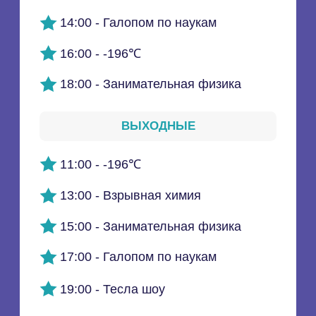
Интерактивный парк
День рождения
Школьный выпускной
Билеты и акции
ДОКУМЕНТАЦИЯ
Правила посещения парка
Политика конфиденциальности
Таблица сводной ведомости спецоценки труда
Перечень рекомендуемых мероприятий
Согласие на ОПД
© 2026 Джоуль Парк
ООО «МУЗЕЙ ЧУДЕС "ДЖОУЛЬ ПАРК"»
ИНН 6163151800, ОГРН 1166196116041