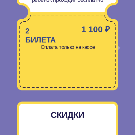
VIP
КОМНАТА
При бронировании день
рождения,VIP комната в подарок
(в будние дни)
Забронировать